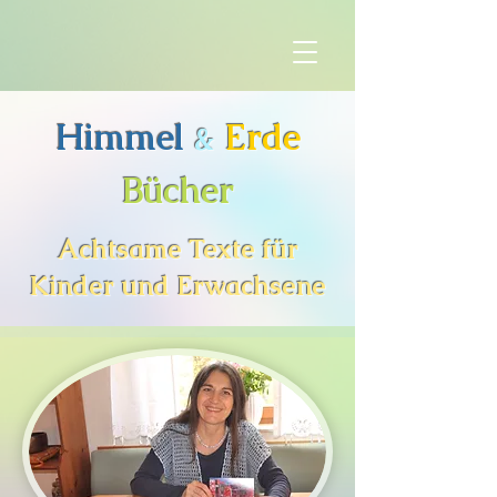
Himmel
Erde
&
Bücher
Achtsame Texte für
Kinder und Erwachsene