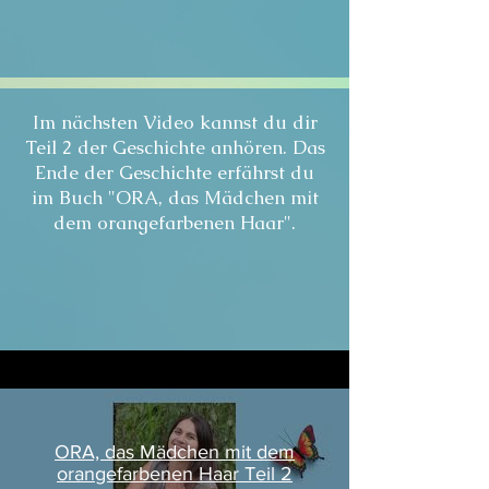
Im nächsten Video kannst du dir
Teil 2 der Geschichte anhören. Das
Ende der Geschichte erfährst du
im Buch "ORA, das Mädchen mit
dem orangefarbenen Haar".
ORA, das Mädchen mit dem
orangefarbenen Haar Teil 2