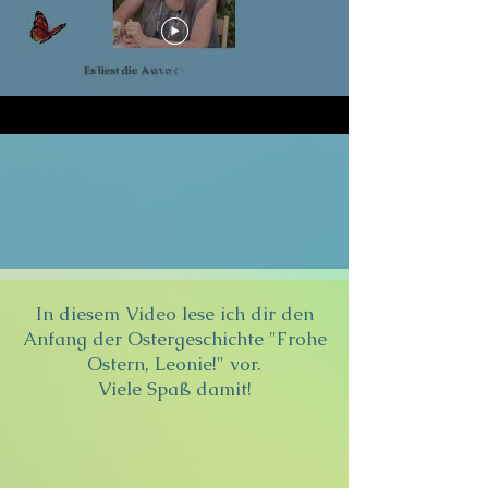
In diesem Video lese ich dir den
Anfang der Ostergeschichte "Frohe
Ostern, Leonie!" vor.
Viele Spaß damit!