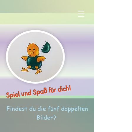
Spiel und Spaß für dich!
Findest du die fünf doppelten
Bilder?