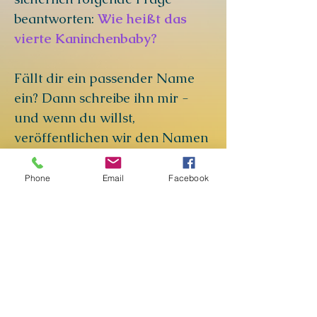
beantworten:
Wie heißt das
vierte Kaninchenbaby?
Fällt dir ein passender Name
ein? Dann schreibe ihn mir -
und wenn du willst,
veröffentlichen wir den Namen
hier auf der Homepage, auf
Facebook und auf Instagram!
Phone
Email
Facebook
An diese Adresse kannst du mir
schreiben:
brigitte.evans9@hot
mail.com